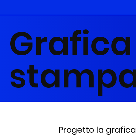
Grafica
stamp
Progetto la grafic