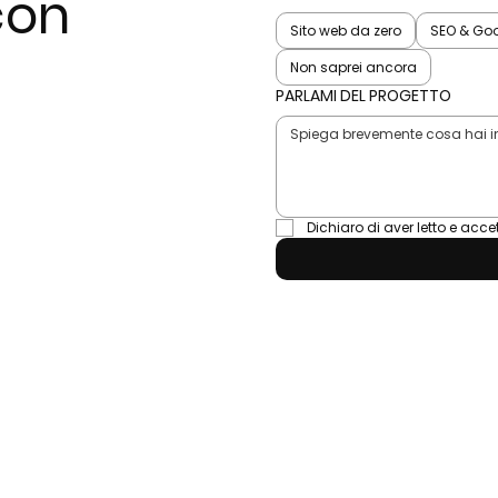
con
Sito web da zero
SEO & Go
Non saprei ancora
PARLAMI DEL PROGETTO
Dichiaro di aver letto e accet
UWINIT.IT@GMAIL.COM
+39 340 1513 142