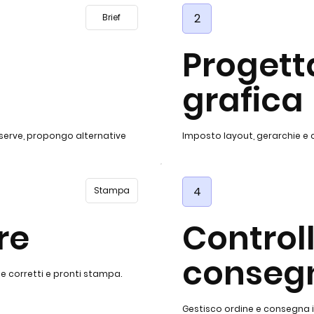
2
Brief
Progett
grafica
 serve, propongo alternative
Imposto layout, gerarchie e c
4
Stampa
re
Control
conseg
le corretti e pronti stampa.
Gestisco ordine e consegna in 