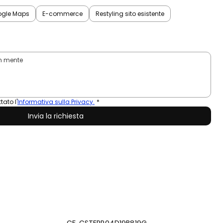
ogle Maps
E-commerce
Restyling sito esistente
tato l'
Informativa sulla Privacy.
*
Invia la richiesta