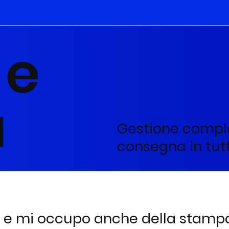
 e
a
Gestione comple
consegna in tutt
a e mi occupo anche della stamp